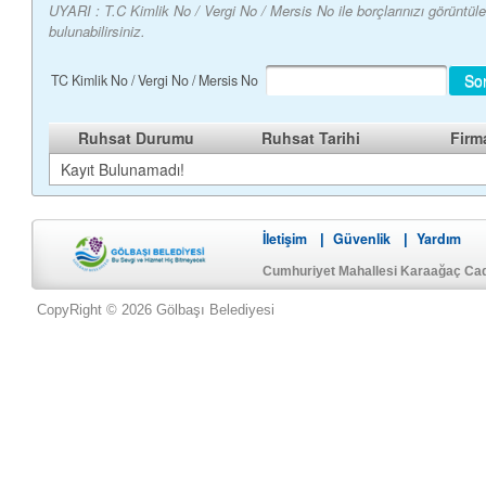
UYARI : T.C Kimlik No / Vergi No / Mersis No ile borçlarınızı görüntü
bulunabilirsiniz.
So
TC Kimlik No / Vergi No / Mersis No
Ruhsat Durumu
Ruhsat Tarihi
Firm
Kayıt Bulunamadı!
İletişim
Güvenlik
Yardım
|
|
Cumhuriyet Mahallesi Karaağaç Ca
CopyRight © 2026 Gölbaşı Belediyesi