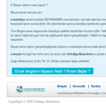
E-Beyan işlemi nasıl yapılır ?
Beyanname vermek için;
e-belediye
ekranımızdaki BEYANNAME menüsünden vermek istenilen beyan türü (Emlak, ÇTV, İlan Reklam) seçilerek gelen form eksiksiz doldurulur ve gönder butonuna
Tüm Beyanname başvuruları belediye yetkilisi tarafından kontrol edilir. Yetkili başvurulara ait bilgiler ışığında gerekli işlemleri yapar. Gerek gördüğünde Telefon yada e-posta yolu
ile işlem hakkında geri dönüş sağlayarak işlemi gerçekleştirir. Yetkili bu kapsamda bazı evraklara ihtiyaç duyabilir. Gerektiğinde posta, faks veya e-posta yolu ile gerekli belgeleri
isteyebilir.
e-beyan
ile ilgili her türlü soru ve sorun için
info@golbasi.bel.tr
e-posta a
Çağrı Merkezimiz (416) 781 61 00'den işlemler takip edilebilir.
Emlak Vergisinin Kapsamı Nedir ? Kimleri Bağlar ?
İletişim
Güvenlik
Yardım
|
|
Cumhuriyet Mahallesi Karaağaç Ca
CopyRight © 2026 Gölbaşı Belediyesi